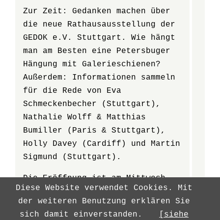
Zur Zeit: Gedanken machen über
die neue Rathausausstellung der
GEDOK e.V. Stuttgart. Wie hängt
man am Besten eine Petersbuger
Hängung mit Galerieschienen?
Außerdem: Informationen sammeln
für die Rede von Eva
Schmeckenbecher (Stuttgart),
Nathalie Wolff & Matthias
Bumiller (Paris & Stuttgart),
Holly Davey (Cardiff) und Martin
Sigmund (Stuttgart).
Die Eröffnung ist am Mittwoch,
Diese Website verwendet Cookies. Mit
den 28.10.2015, um 18.30 Uhr im
der weiteren Benutzung erklären Sie
Rathaus Stuttgart, 4. OG.
sich damit einverstanden.
[siehe